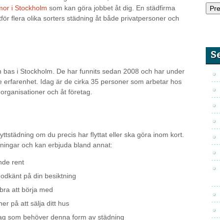
mor i Stockholm
som kan göra jobbet åt dig. En städfirma
ör flera olika sorters städning åt både privatpersoner och
S
in bas i Stockholm. De har funnits sedan 2008 och har under
rre erfarenhet. Idag är de cirka 35 personer som arbetar hos
organisationer och åt företag.
yttstädning om du precis har flyttat eller ska göra inom kort.
dningar och kan erbjuda bland annat:
nde rent
godkänt på din besiktning
bra att börja med
r på att sälja ditt hus
tag som behöver denna form av städning