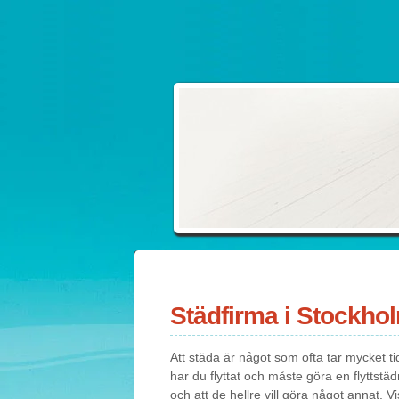
Städfirma i Stockho
Att städa är något som ofta tar mycket tid
har du flyttat och måste göra en flyttstäd
och att de hellre vill göra något annat. Vi