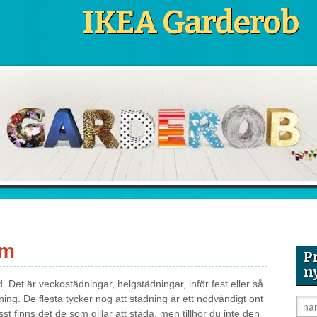
IKEA Garderob
lm
P
n
. Det är veckostädningar, helgstädningar, inför fest eller så
ning. De flesta tycker nog att städning är ett nödvändigt ont
sst finns det de som gillar att städa, men tillhör du inte den