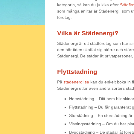
kategorin, så kan du ju kika efter
Städfir
som många anlitar är Städenergi, som utf
företag.
Vilka är Städenergi?
Städenergi är ett städföretag som har s
den här tiden skaffat sig större och stö
Städenergi. De städar åt privatpersoner, 
Flyttstädning
På
stadenergi.se
kan du enkelt boka in fl
Städenergi utför även andra sorters stä
Hemstädning – Ditt hem blir skina
Flyttstädning – Du får garanterat 
Storstädning – En storstädning är 
Visningsstädning – Om du har plane
Byggstädning – De städar åt före