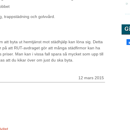
jobbet
g, trappstädning och golvvård.
G
 att byta ut hemtjänst mot städhjälp kan löna sig. Detta
or på att RUT-avdraget gör att många städfirmor kan ha
priser. Man kan i vissa fall spara så mycket som upp till
s att du kikar över om just du ska byta.
12 mars 2015
vitet