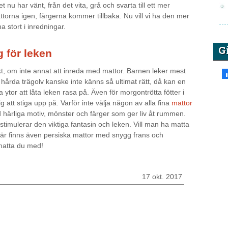
 nu har vänt, från det vita, grå och svarta till ett mer
ttorna igen, färgerna kommer tillbaka. Nu vill vi ha den mer
 stort i inredningar.
G
 för leken
skt, om inte annat att inreda med mattor. Barnen leker mest
hårda trägolv kanske inte känns så ultimat rätt, då kan en
tor att låta leken rasa på. Även för morgontrötta fötter i
att stiga upp på. Varför inte välja någon av alla fina
mattor
 härliga motiv, mönster och färger som ger liv åt rummen.
stimulerar den viktiga fantasin och leken. Vill man ha matta
är finns även persiska mattor med snygg frans och
 matta du med!
17 okt. 2017