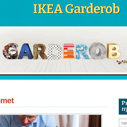
IKEA Garderob
mmet
P
n